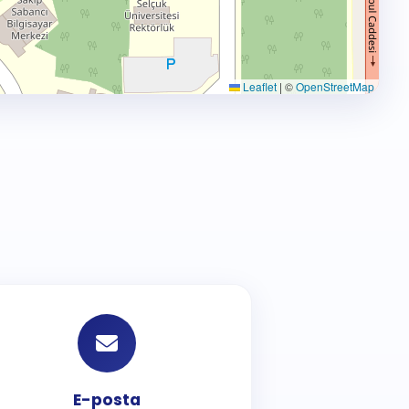
Leaflet
|
©
OpenStreetMap
E-posta