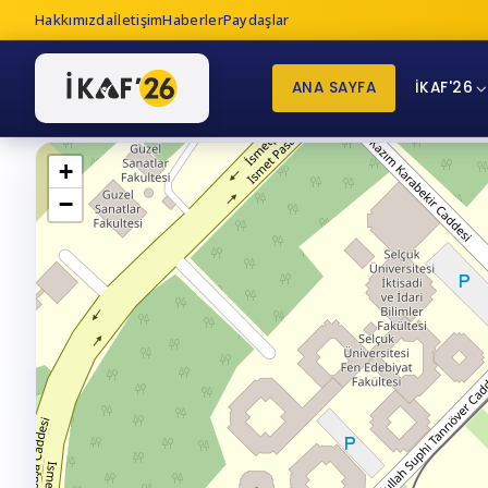
Hakkımızda
İletişim
Haberler
Paydaşlar
ANA SAYFA
İKAF'26
+
−