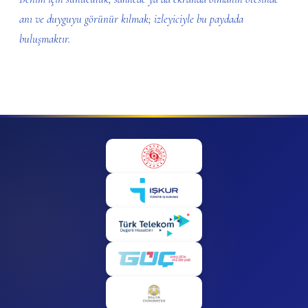
anı ve duyguyu görünür kılmak; izleyiciyle bu paydada
buluşmaktır.