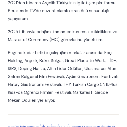
2021'den itibaren Arçelik Türkiye'nin iç iletişim platformu
Perakende TV'de düzenli olarak ekran önü sunuculuğu
yapıyorum.
2025 itibarıyla odağımı tamamen kurumsal etkinliklere ve
Master of Ceremony (MC) görevlerine yönelttim.
Bugüne kadar birlikte çalıştığım markalar arasında: Koç
Holding, Arçelik, Beko, Solgar, Great Place to Work, TİDE,
ISRS, Doping Hafıza, Altın Lider Ödülleri, Uluslararası Altın
Safran Belgesel Film Festivali, Aydın Gastronomi Festivali,
Hatay Gastronomi Festivali, THY Turkish Cargo 5N1DPlus,
Kısa-ca Öğrenci Filmleri Festivali, Markafest, Gecce
Mekan Ödülleri yer alıyor.
Benim için sunuculuk, sahnede ya da ekranda olmanın ötesinde