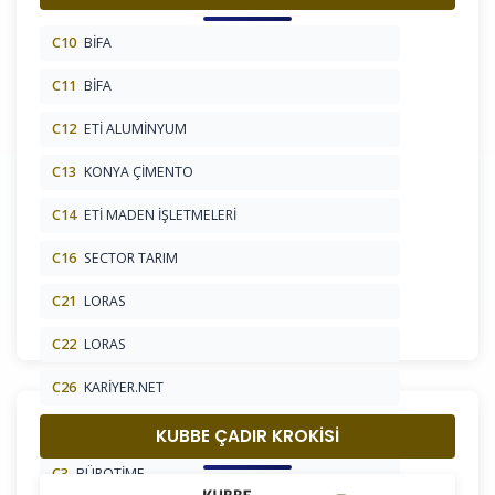
C10
BİFA
C11
BİFA
C12
ETİ ALUMİNYUM
C13
KONYA ÇİMENTO
C14
ETİ MADEN İŞLETMELERİ
C16
SECTOR TARIM
C21
LORAS
C22
LORAS
C26
KARİYER.NET
C27
HASMER
KUBBE ÇADIR KROKİSİ
C3
BÜROTİME