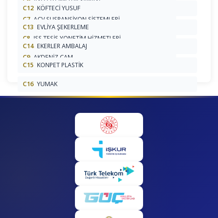
C6
AYD OTOMOTİV SANAYİ
C12
KÖFTECİ YUSUF
C7
ACV SÜSPANSİYON SİSTEMLERİ
C13
EVLİYA ŞEKERLEME
C8
ISS TESİS YÖNETİM HİZMETLERİ
C14
EKERLER AMBALAJ
C9
AKDENİZ CAM
C15
KONPET PLASTİK
C16
YUMAK
C17
KONEKS PİSTON
C18
A101
C19
LEZİTA
C2
ŞİMŞEK PLASTİK
C20
KENT GROSSS
C21
BAKBU GROSS
C22
BOZKIRLILAR MİSMAR