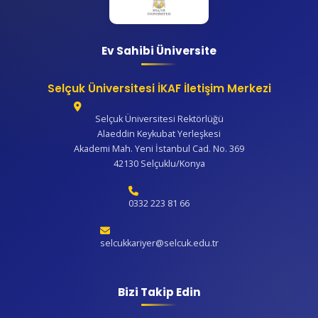
C23
ÇİĞDEM KURUYEMİŞ
Ev Sahibi Üniversite
C3
ELFATEK
C4
TTT OTOMOTİV
Selçuk Üniversitesi İKAF İletişim Merkezi
C5
MUSTAFA ŞİMŞEK MAKİNA
Selçuk Üniversitesi Rektörlüğü
Alaeddin Keykubat Yerleşkesi
C6
ULUSAN ALÜMİNYUM
Akademi Mah. Yeni İstanbul Cad. No. 369
42130 Selçuklu/Konya
C7
BZD TEKSTİL
C8
DEDEMAN OTEL , BAYIR OTEL , NOV OTEL , HİLTON
0332 223 81 66
GARDEN İN OTEL , RAMADA OTEL
C9
DEDEMAN OTEL , BAYIR OTEL , NOV OTEL , HİLTON
selcukkariyer@selcuk.edu.tr
GARDEN İN OTEL , RAMADA OTEL
Bizi Takip Edin