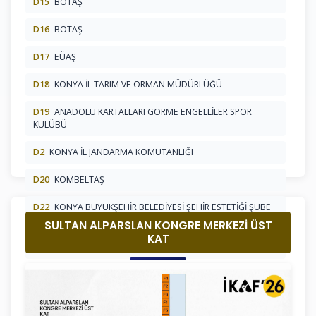
D15
BOTAŞ
D16
BOTAŞ
D17
EÜAŞ
D18
KONYA İL TARIM VE ORMAN MÜDÜRLÜĞÜ
D19
ANADOLU KARTALLARI GÖRME ENGELLİLER SPOR
KULÜBÜ
D2
KONYA İL JANDARMA KOMUTANLIĞI
D20
KOMBELTAŞ
D22
KONYA BÜYÜKŞEHİR BELEDİYESİ ŞEHİR ESTETİĞİ ŞUBE
MÜDÜRLÜĞÜ
SULTAN ALPARSLAN KONGRE MERKEZİ ÜST
KAT
D3
KONYA İL SAĞLIK MÜDÜRLÜĞÜ
D4
LÖSEV
D5
KONYA SOSYAL GÜVENLİK İL MÜDÜRLÜĞÜ