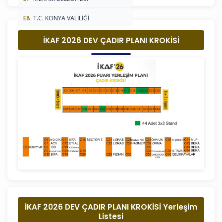
E8
T.C. KONYA VALİLİĞİ
E9
KONYA ÇALIŞMA VE İŞ KURUMU
İKAF 2026 DEV ÇADIR PLANI KROKİSİ
İKAF 2026 DEV ÇADIR PLANI KROKİSİ Yerleşim
Listesi