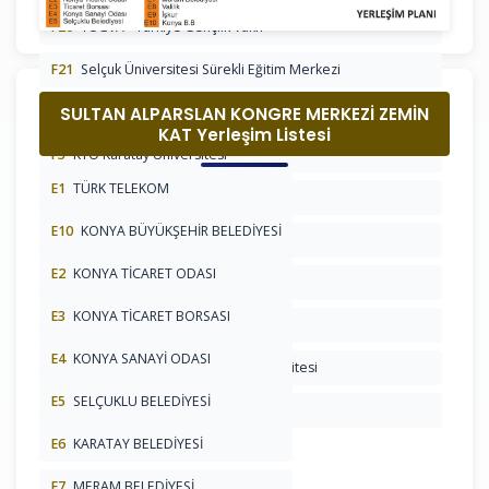
F20
TÜGVA - Türkiye Gençlik Vakfı
F21
Selçuk Üniversitesi Sürekli Eğitim Merkezi
SULTAN ALPARSLAN KONGRE MERKEZİ ZEMİN
F22
Selçuk Üniversitesi Tıp Fakültesi
KAT Yerleşim Listesi
F3
KTO Karatay Üniversitesi
E1
TÜRK TELEKOM
F4
Konya Teknik Üniversitesi
E10
KONYA BÜYÜKŞEHİR BELEDİYESİ
F5
Konya Gıda ve Tarım Üniversitesi
E2
KONYA TİCARET ODASI
F6
Kırşehir Ahi Evran Üniveristesi
E3
KONYA TİCARET BORSASI
F7
Kırıkkale Üniversitesi
E4
KONYA SANAYİ ODASI
F8
Karamanoğlu Mehmet Bey Üniversitesi
E5
SELÇUKLU BELEDİYESİ
F9
Kapadokya Üniversitesi
E6
KARATAY BELEDİYESİ
E7
MERAM BELEDİYESİ