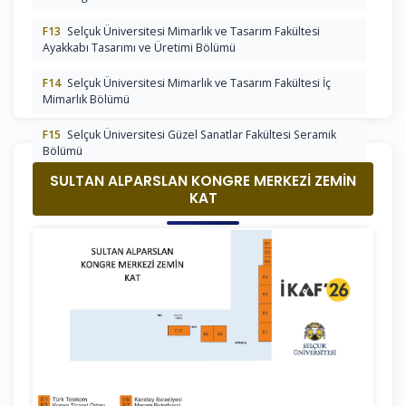
F13
Selçuk Üniversitesi Mimarlık ve Tasarım Fakültesi
Ayakkabı Tasarımı ve Üretimi Bölümü
F14
Selçuk Üniversitesi Mimarlık ve Tasarım Fakültesi İç
Mimarlık Bölümü
F15
Selçuk Üniversitesi Güzel Sanatlar Fakültesi Seramik
Bölümü
SULTAN ALPARSLAN KONGRE MERKEZİ ZEMİN
F16
Selçuk Üniversitesi Güzel Sanatlar Fakültesi Resim
KAT
Bölümü
F17
Selçuk Üniversitesi Güzel Sanatlar Fakültesi Heykel
Bölümü
F18
Selçuk Üniversitesi Güzel Sanatlar Fakültesi Geleneksel
Türk Sanatları Bölümü
F19
Selçuk Üniversitesi Güzel Sanatlar Fakültesi Çizgi Film ve
Animasyon
F2
Necmettin Erbakan Üniversitesi