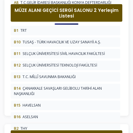
A8
T.C.GELİR İDARESİ BAŞKANLIĞI KONYA DEFTERDARLIĞI
MÜZE ALANI GEÇİCİ SERGİ SALONU 2 Yerleşim
A9
ARGEMİP
Listesi
B1
TRT
B10
TUSAŞ - TÜRK HAVACILIK VE UZAY SANAYİİ A.Ş.
B11
SELÇUK ÜNİVERSİTESİ SİVİL HAVACILIK FAKÜLTESİ
B12
SELÇUK ÜNİVERSİTESİ TEKNOLOJİ FAKÜLTESİ
B13
T.C. MÎLLÎ SAVUNMA BAKANLIĞI
B14
ÇANAKKALE SAVAŞLARI GELİBOLU TARİHİ ALAN
NAŞKANLIĞI
B15
HAVELSAN
B16
ASELSAN
B2
THY