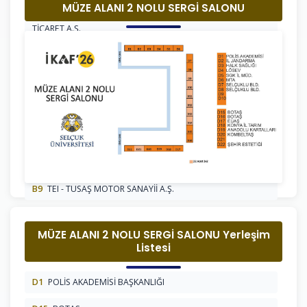
MÜZE ALANI 2 NOLU SERGİ SALONU
B3
STM - SAVUNMA TEKNOLOJİLERİ MÜHENDİSLİK VE
TİCARET A.Ş.
B4
EMLAK KATILIM BANKASI
B5
TÜRK ALTIN HOLDİNG A.Ş.
B6
ZİRAAT BANKASI
B7
HUĞLU AV TÜFEKLERİ KOOPERATİFİ
B8
SELÇUK ÜNİVERSİTESİ HUĞLU MYO
B9
TEI - TUSAŞ MOTOR SANAYİİ A.Ş.
MÜZE ALANI 2 NOLU SERGİ SALONU Yerleşim
Listesi
D1
POLİS AKADEMİSİ BAŞKANLIĞI