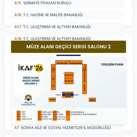
A15
SERMAYE PİYASASI KURULU
A16
T.C. HAZİNE VE MALİYE BAKANLIĞI
A17
T.C. ULAŞTIRMA VE ALTYAPI BAKANLIĞI
A18
T.C. ULAŞTIRMA VE ALTYAPI BAKANLIĞI
MÜZE ALANI GEÇİCİ SERGİ SALONU 2
A1
T.C. TİCARET BAKANLIĞI
A2
TÜRKİYE İSTATİSTİK KURUMU
A3
T.C. MEVLANA KALKINMA AJANSI
A4
KONYA İL KÜLTÜR TURİZM MÜDÜRLÜĞÜ
A5
ENERJİ VE TABİ KAYNAKLAR BAKANLIĞI
A6
MİLLİ EĞİTİM BAKANLIĞI YÜKSEKÖĞRETİM VE YURTDIŞI
EĞİTİM GENEL MÜDÜRLÜĞÜ
A7
KONYA AİLE VE SOSYAL HİZMETLER İL MÜDÜRLÜĞÜ