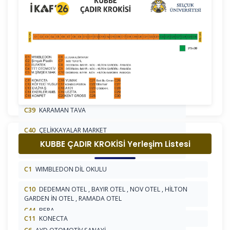
C31
OVA UN
C32
ORMA ORMAN MAHSÜLLERİ
C34
ENDLESSABROAD YURDIŞI EĞİTİM DANIŞMANLIK
C35
AMERICAN LİFE
C36
KONAK ŞEKERLEME
C39
KARAMAN TAVA
C40
ÇELİKKAYALAR MARKET
KUBBE ÇADIR KROKİSİ Yerleşim Listesi
C41
MLPCARE
C1
WIMBLEDON DİL OKULU
C42
BERA
C10
DEDEMAN OTEL , BAYIR OTEL , NOV OTEL , HİLTON
C43
BERA
GARDEN İN OTEL , RAMADA OTEL
C44
BERA
C11
KONECTA