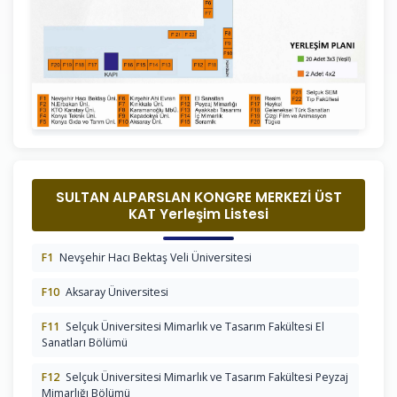
D6
MADEN TETKİK VE ARAMA GENEL MÜDÜRLÜĞÜ
D7
TÜRK STANDARDLARI ENSTİTÜSÜ
D8
SELÇUKLU BELEDİYESİ
D9
SELÇUKLU BELEDİYESİ
SULTAN ALPARSLAN KONGRE MERKEZİ ÜST
KAT Yerleşim Listesi
F1
Nevşehir Hacı Bektaş Veli Üniversitesi
F10
Aksaray Üniversitesi
F11
Selçuk Üniversitesi Mimarlık ve Tasarım Fakültesi El
Sanatları Bölümü
F12
Selçuk Üniversitesi Mimarlık ve Tasarım Fakültesi Peyzaj
Mimarlığı Bölümü